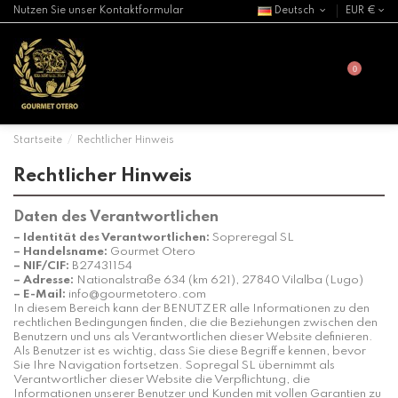
Nutzen Sie unser Kontaktformular
Deutsch
EUR €
0
Startseite
Rechtlicher Hinweis
Rechtlicher Hinweis
Daten des Verantwortlichen
– Identität des Verantwortlichen:
Sopreregal SL
– Handelsname:
Gourmet Otero
– NIF/CIF:
B27431154
– Adresse:
Nationalstraße 634 (km 621), 27840 Vilalba (Lugo)
– E-Mail:
info@gourmetotero.com
In diesem Bereich kann der BENUTZER alle Informationen zu den
rechtlichen Bedingungen finden, die die Beziehungen zwischen den
Benutzern und uns als Verantwortlichen dieser Website definieren.
Als Benutzer ist es wichtig, dass Sie diese Begriffe kennen, bevor
Sie Ihre Navigation fortsetzen. Sopregal SL übernimmt als
Verantwortlicher dieser Website die Verpflichtung, die
Informationen unserer Benutzer und Kunden mit vollen Garantien zu