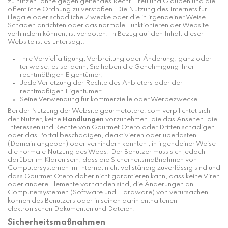
zu nutzen, ohne gegen geltendes Recht, Treu und Glauben und die
öffentliche Ordnung zu verstoßen. Die Nutzung des Internets für
illegale oder schädliche Zwecke oder die in irgendeiner Weise
Schaden anrichten oder das normale Funktionieren der Website
verhindern können, ist verboten. In Bezug auf den Inhalt dieser
Website ist es untersagt:
Ihre Vervielfältigung, Verbreitung oder Änderung, ganz oder
teilweise, es sei denn, Sie haben die Genehmigung ihrer
rechtmäßigen Eigentümer;
Jede Verletzung der Rechte des Anbieters oder der
rechtmäßigen Eigentümer;
Seine Verwendung für kommerzielle oder Werbezwecke.
Bei der Nutzung der Website gourmetotero.com verpflichtet sich
der Nutzer, keine
Handlungen
vorzunehmen, die das Ansehen, die
Interessen und Rechte von Gourmet Otero oder Dritten schädigen
oder das Portal beschädigen, deaktivieren oder überlasten
(Domain angeben) oder verhindern könnten , in irgendeiner Weise
die normale Nutzung des Webs. Der Benutzer muss sich jedoch
darüber im Klaren sein, dass die Sicherheitsmaßnahmen von
Computersystemen im Internet nicht vollständig zuverlässig sind und
dass Gourmet Otero daher nicht garantieren kann, dass keine Viren
oder andere Elemente vorhanden sind, die Änderungen an
Computersystemen (Software und Hardware) von verursachen
können des Benutzers oder in seinen darin enthaltenen
elektronischen Dokumenten und Dateien.
Sicherheitsmaßnahmen