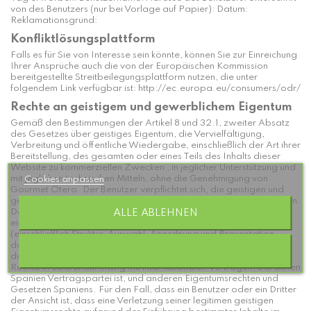
von des Benutzers (nur bei Vorlage auf Papier): Datum:
Reklamationsgrund:
Konfliktlösungsplattform
Falls es für Sie von Interesse sein könnte, können Sie zur Einreichung
Ihrer Ansprüche auch die von der Europäischen Kommission
bereitgestellte Streitbeilegungsplattform nutzen, die unter
folgendem Link verfügbar ist:
http://ec.europa.eu/consumers/odr/
Rechte an geistigem und gewerblichem Eigentum
Gemäß den Bestimmungen der Artikel 8 und 32.1, zweiter Absatz
des Gesetzes über geistiges Eigentum, die Vervielfältigung,
Verbreitung und öffentliche Wiedergabe, einschließlich der Art ihrer
Bereitstellung, des gesamten oder eines Teils des Inhalts dieser
Website zu kommerziellen Zwecken , in jeglicher Unterstützung und
mit jeglichen technischen Mitteln, ohne die Genehmigung von
Cookies anpassen
Gourmet Otero. Der Benutzer verpflichtet sich, die geistigen und
gewerblichen Eigentumsrechte von Gourmet Otero zu respektieren.
Der Benutzer weiß und akzeptiert, dass die gesamte Website,
ALLE ABLEHNEN
einschließlich, aber nicht erschöpfend, Text, Software, Inhalt
(einschließlich Struktur, Auswahl, Anordnung und Präsentation
derselben), Podcast, Fotos, audiovisuelles Material und Grafiken,
durch Marken, Urheberrechte geschützt ist und andere legitime
Rechte in Übereinstimmung mit internationalen Verträgen, bei denen
Spanien Vertragspartei ist, und anderen Eigentumsrechten und
Gesetzen Spaniens. Für den Fall, dass ein Benutzer oder ein Dritter
der Ansicht ist, dass eine Verletzung seiner legitimen geistigen