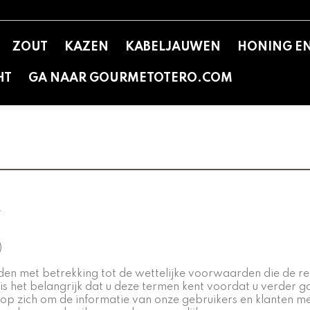
ZOUT
KAZEN
KABELJAUWEN
HONING E
HT
GA NAAR GOURMETOTERO.COM
L
)
en met betrekking tot de wettelijke voorwaarden die de rela
is het belangrijk dat u deze termen kent voordat u verder 
op zich om de informatie van onze gebruikers en klanten me