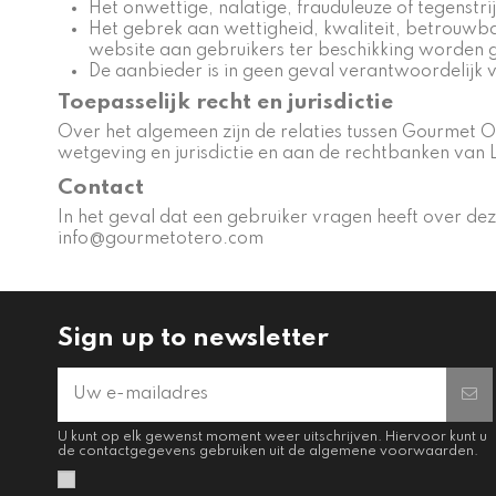
Het onwettige, nalatige, frauduleuze of tegenstri
Het gebrek aan wettigheid, kwaliteit, betrouwb
website aan gebruikers ter beschikking worden g
De aanbieder is in geen geval verantwoordelijk vo
Toepasselijk recht en jurisdictie
Over het algemeen zijn de relaties tussen Gourmet
wetgeving en jurisdictie en aan de rechtbanken van 
Contact
In het geval dat een gebruiker vragen heeft over 
info@gourmetotero.com
Sign up to newsletter
U kunt op elk gewenst moment weer uitschrijven. Hiervoor kunt u
de contactgegevens gebruiken uit de algemene voorwaarden.