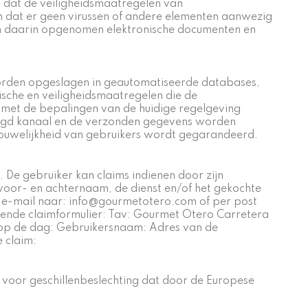
n dat de veiligheidsmaatregelen van
 dat er geen virussen of andere elementen aanwezig
hun daarin opgenomen elektronische documenten en
orden opgeslagen in geautomatiseerde databases,
sche en veiligheidsmaatregelen die de
 met de bepalingen van de huidige regelgeving
ligd kanaal en de verzonden gegevens worden
ouwelijkheid van gebruikers wordt gegarandeerd.
 De gebruiker kan claims indienen door zijn
voor- en achternaam, de dienst en/of het gekochte
er e-mail naar: info@gourmetotero.com of per post
lgende claimformulier: Tav: Gourmet Otero Carretera
 op de dag: Gebruikersnaam: Adres van de
 claim:
m voor geschillenbeslechting dat door de Europese