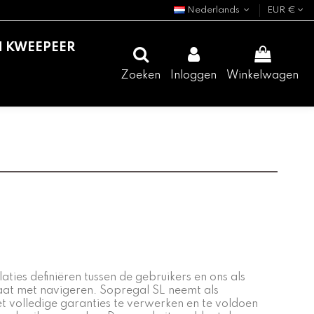
Nederlands
EUR €
N KWEEPEER
Zoeken
Inloggen
Winkelwagen
ties definiëren tussen de gebruikers en ons als
gaat met navigeren. Sopregal SL neemt als
t volledige garanties te verwerken en te voldoen