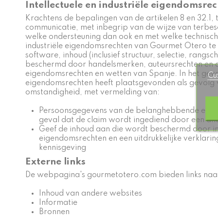
Intellectuele en industriële eigendomsre
Krachtens de bepalingen van de artikelen 8 en 32.1,
communicatie, met inbegrip van de wijze van terbesc
welke ondersteuning dan ook en met welke technisch
industriële eigendomsrechten van Gourmet Otero te r
software, inhoud (inclusief structuur, selectie, rang
beschermd door handelsmerken, auteursrechten en an
eigendomsrechten en wetten van Spanje. In het geval 
Cu
eigendomsrechten heeft plaatsgevonden als gevolg 
omstandigheid, met vermelding van:
Persoonsgegevens van de belanghebbende eigena
geval dat de claim wordt ingediend door een a
Geef de inhoud aan die wordt beschermd door int
eigendomsrechten en een uitdrukkelijke verklar
kennisgeving
Externe links
De webpagina's gourmetotero.com bieden links naar 
Inhoud van andere websites
Informatie
Bronnen