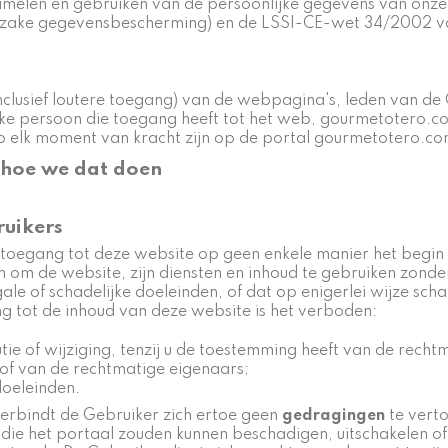
zamelen en gebruiken van de persoonlijke gegevens van onz
ake gegevensbescherming) en de LSSI-CE-wet 34/2002 van 1
lusief loutere toegang) van de webpagina's, leden van de 
ke persoon die toegang heeft tot het web, gourmetotero.c
lk moment van kracht zijn op de portal gourmetotero.co
 hoe we dat doen
ruikers
toegang tot deze website op geen enkele manier het begin
n om de website, zijn diensten en inhoud te gebruiken zon
gale of schadelijke doeleinden, of dat op enigerlei wijze s
g tot de inhoud van deze website is het verboden:
utie of wijziging, tenzij u de toestemming heeft van de rech
of van de rechtmatige eigenaars;
oeleinden.
verbindt de Gebruiker zich ertoe geen
gedragingen
te verto
e het portaal zouden kunnen beschadigen, uitschakelen of 