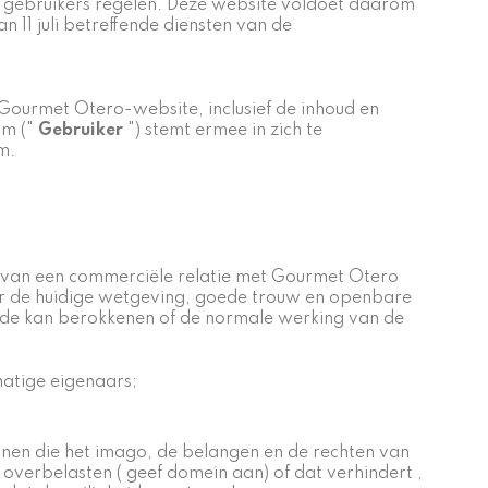
e gebruikers regelen. Deze website voldoet daarom
1 juli betreffende diensten van de
Gourmet Otero-website, inclusief de inhoud en
om ("
Gebruiker
") stemt ermee in zich te
m.
 van een commerciële relatie met Gourmet Otero
der de huidige wetgeving, goede trouw en openbare
chade kan berokkenen of de normale werking van de
tmatige eigenaars;
nen die het imago, de belangen en de rechten van
overbelasten ( geef domein aan) of dat verhindert ,