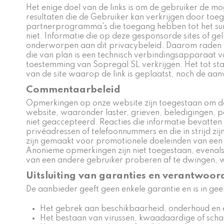
Het enige doel van de links is om de gebruiker de mo
resultaten die de Gebruiker kan verkrijgen door toeg
partnerprogramma's die toegang hebben tot het surfge
niet. Informatie die op deze gesponsorde sites of gel
onderworpen aan dit privacybeleid. Daarom raden we
die van plan is een technisch verbindingsapparaat v
toestemming van Sopregal SL verkrijgen. Het tot sta
van de site waarop de link is geplaatst, noch de a
Commentaarbeleid
Opmerkingen op onze website zijn toegestaan om de
website, waaronder laster, grieven, beledigingen, p
niet geaccepteerd. Reacties die informatie bevatten d
privéadressen of telefoonnummers en die in strijd z
zijn gemaakt voor promotionele doeleinden van een
Anonieme opmerkingen zijn niet toegestaan, evenal
van een andere gebruiker proberen af te dwingen,
Uitsluiting van garanties en verantwoor
De aanbieder geeft geen enkele garantie en is in g
Het gebrek aan beschikbaarheid, onderhoud en ef
Het bestaan van virussen, kwaadaardige of scha