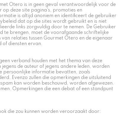
urmet Otero is in geen geval verantwoordelijk voor de
r op deze site pagina's, promoties en
atie is altijd anoniem en identificeert de gebruiker
beleid dat op die sites wordt gebruikt en is niet
eerde links zorgvuldig door te nemen. De Gebruiker
d te brengen, moet de voorafgaande schriftelijke
n van relaties tussen Gourmet Otero en de eigenaar
 of diensten ervan.
e geen verband houden met het thema van deze
n jegens de auteur of jegens andere leden, worden
ie persoonlijke informatie bevatten, zoals
erd. Evenzo zullen die opmerkingen die uitsluitend
 als spam kan worden beschouwd, worden afgewezen.
namen. Opmerkingen die een debat of een standpunt
 ook die zou kunnen worden veroorzaakt door: