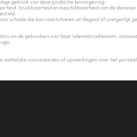
jdige gebruik van deze juridische kennisgeving;
aarheid, bruikbaarheid en beschikbaarheid van de dienste
esteld.
or schade die kan voortvloeien uit illegaal of oneigenlijk 
 Otero en de gebruikers van haar telematicadiensten, aan
Lugo.
deze wettelijke voorwaarden of opmerkingen over het porta