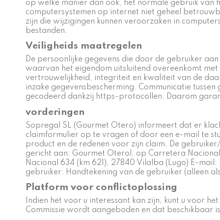
op welke manier dan ook, het normale gebruik van he
computersystemen op internet niet geheel betrouwb
zijn die wijzigingen kunnen veroorzaken in compute
bestanden.
Veiligheids maatregelen
De persoonlijke gegevens die door de gebruiker a
waarvan het eigendom uitsluitend overeenkomt met G
vertrouwelijkheid, integriteit en kwaliteit van de
inzake gegevensbescherming. Communicatie tussen 
gecodeerd dankzij https-protocollen. Daarom garan
vorderingen
Sopregal SL (Gourmet Otero) informeert dat er klach
claimformulier op te vragen of door een e-mail te 
product en de redenen voor zijn claim. De gebruiker
gericht aan: Gourmet Oterol, op Carretera Nacional
Nacional 634 (km 621), 27840 Vilalba (Lugo) E-mai
gebruiker: Handtekening van de gebruiker (alleen a
Platform voor conflictoplossing
Indien het voor u interessant kan zijn, kunt u voor 
Commissie wordt aangeboden en dat beschikbaar is 