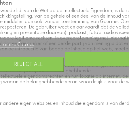
chten
 tweede lid, van de Wet op de Intellectuele Eigendom, is de
hikkingstelling, van de gehele of een deel van de inhoud va
e middelen dan ook, zonder toestemming van Gourmet Otero.
especteren. De gebruiker weet en aanvaardt dat de volledige
schikking en presentatie daarvan), podcast, foto's, audiovisu
dere legitieme rechten, in overeenstemming met internatio
dat een gebruiker of een derde partij van mening is dat er 
stomize Cookies
van de introductie van bepaalde inhoud op het web, moeten
REJECT ALL
ar van de vermeend geschonden rechten, of geven de ver
ndere derde partij dan de belanghebbende.
ellectuele eigendomsrechten en hun locatie op internet, de 
ing waarin de belanghebbende verantwoordelijk is voor de 
andere eigen websites en inhoud die eigendom is van derd