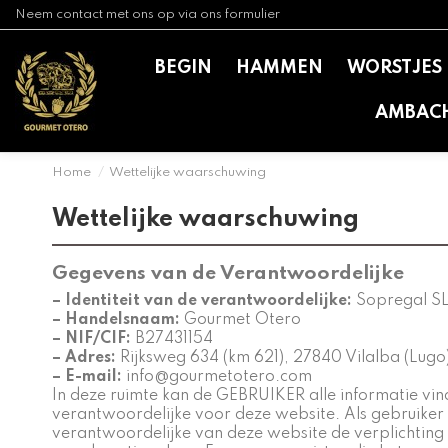
Neem contact met ons op via ons formulier
BEGIN
HAMMEN
WORSTJES
AMBAC
Home
Wettelijke waarschuwing
Wettelijke waarschuwing
Gegevens van de Verantwoordelijke
– Identiteit van de verantwoordelijke:
Sopregal S
– Handelsnaam:
Gourmet Otero
– NIF/CIF:
B27431154
– Adres:
Rijksweg 634 (km 621), 27840 Vilalba (Lugo
– E-mail:
info@gourmetotero.com
In deze ruimte kan de GEBRUIKER alle informatie vind
verantwoordelijke voor deze website. Als gebruiker 
verantwoordelijke van deze website de verplichting 