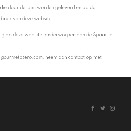
n die door derden worden geleverd en op de
gebruik van deze website.
wezig op deze website, onderworpen aan de Spaanse
al gourmetotero.com, neem dan contact op met