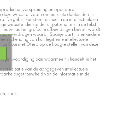
 reproductie, verspreiding en openbare
n deze website, voor commerciële doeleinden , in
 De gebruiker stemt ermee in de intellectuele en
 website, die zonder uitputtend te zijn de tekst,
eel materiaal en grafische afbeeldingen bevat, wordt
nale verdragen waarbij Spanje partij is en andere
een schending van hun legitieme intellectuele
 zij Gourmet Otero op de hoogte stellen van deze
tegenwoordiging aan waarmee hij handelt in het
accreditatie van de aangegeven intellectuele
waarheidsgetrouwheid van de informatie in de
en, zoals: