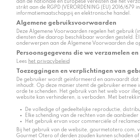
aan de nationale en Europese vereisten die het ver
strikt aan de RGPD (VERORDENING (EU) 2016/679 inz
informatiemaatschappij en elektronische handel.
Algemene gebruiksvoorwaarden
Deze Algemene Voorwaarden regelen het gebruik (inc
diensten die daarop beschikbaar worden gesteld. El
onderwerpen aan de Algemene Voorwaarden die op e
Persoonsgegevens die we verzamelen en
Lees
het privacybeleid
Toezeggingen en verplichtingen van geb
De gebruiker wordt geïnformeerd en aanvaardt dat 
inhoudt. Op deze manier stemt de gebruiker ermee i
orde te schenden. Het gebruik van het web voor ille
website kan verhinderen, is verboden. Met betrekkin
De volledige of gedeeltelijke reproductie, distrib
Elke schending van de rechten van de aanbieder 
Het gebruik ervan voor commerciële of reclamed
Bij het gebruik van de website, gourmetotero.com, 
Gourmet Otero of derden zouden kunnen schaden of di