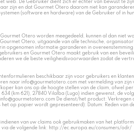
t web. De Gebruiker dient zich er echter van bewust te zij
aar zijn en dat Gourmet Otero daarom niet kan garanderen
rsystemen (software en hardware) van de Gebruiker of in 
an Gourmet Otero worden meegedeeld, kunnen al dan niet w
ourmet Otero, uitgaande van alle technische, organisatori
 daarin opgenomen informatie garanderen in overeenstemming
gebruikers en Gourmet Otero maakt gebruik van een bevei
deren we de beste veiligheidsvoorwaarden zodat de vertr
tenformulieren beschikbaar zijn voor gebruikers en klanten.
sturen naar info@gourmetotero.com met vermelding van zijn 
/koper kan ons op de hoogte stellen van de claim, ofwel p
 634 (km 621), 27840 Vilalba (Lugo) indien gewenst, de vo
l: info@gourmetotero.com De dienst/het product: Verkregen
ls het op papier wordt gepresenteerd): Datum: Reden van de
het indienen van uw claims ook gebruikmaken van het platfor
via de volgende link:
http://ec.europa.eu/consumers/odr/