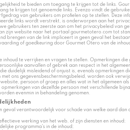
gelijkheid te bieden om toegang te krijgen tot de links. Go
ang te krijgen tot genoemde links. Evenzo vindt de gebruike
drag van gebruikers om profielen op te stellen. Deze inform
ieerde links wordt verstrekt, is onderworpen aan het privacy
 gebruikers ten zeerste aan om het privacybeleid van geli
an zijn website naar het portaal gourmetotero.com tot stan
nd brengen van de link impliceert in geen geval het bestaa
anvaarding of goedkeuring door Gourmet Otero van de inhoud
 inhoud te verrijken en vragen te stellen. Opmerkingen di
ersoonlijke aanvallen of gebrek aan respect in het algemee
ie duidelijk misleidend of onjuist is, evenals opmerkingen d
ijn met ons gegevensbeschermingsbeleid, worden ook verwijd
 website, persoon of groep en alles wat in het algemeen
s opmerkingen van dezelfde persoon met verschillende bij
 worden evenmin in behandeling genomen.
delijkheden
een geval verantwoordelijk voor schade van welke aard dan
fectieve werking van het web, of zijn diensten en inhoud;
delijke programma's in de inhoud;