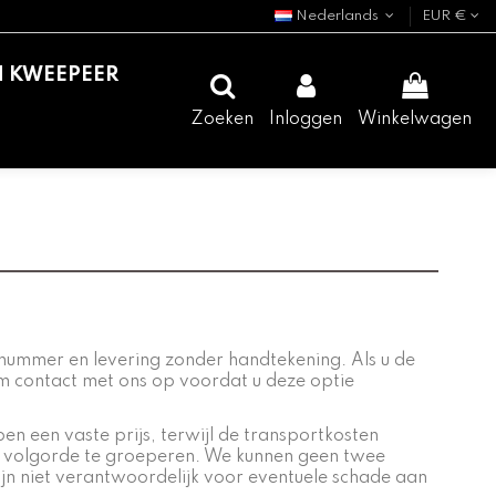
Nederlands
EUR €
N KWEEPEER
Zoeken
Inloggen
Winkelwagen
nummer en levering zonder handtekening. Als u de
em contact met ons op voordat u deze optie
n een vaste prijs, terwijl de transportkosten
fde volgorde te groeperen. We kunnen geen twee
ijn niet verantwoordelijk voor eventuele schade aan