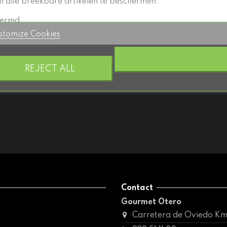
 alle breekbare artikelen te beschermen.
hermd.
stomize Cookies
REJECT ALL
Contact
Gourmet Otero
Carretera de Oviedo Km 6