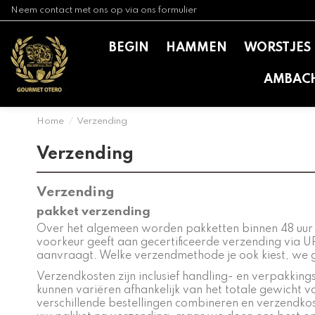
Neem contact met ons op via ons formulier
BEGIN
HAMMEN
WORSTJES
AMBAC
Home
Verzending
Verzending
Verzending
pakket verzending
Over het algemeen worden pakketten binnen 48 uur 
voorkeur geeft aan gecertificeerde verzending via U
aanvraagt. Welke verzendmethode je ook kiest, we gev
Verzendkosten zijn inclusief handling- en verpakking
kunnen variëren afhankelijk van het totale gewicht 
verschillende bestellingen combineren en verzendkos