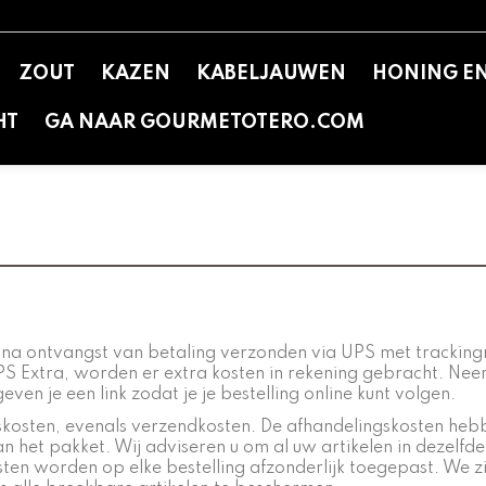
ZOUT
KAZEN
KABELJAUWEN
HONING E
HT
GA NAAR GOURMETOTERO.COM
na ontvangst van betaling verzonden via UPS met tracking
PS Extra, worden er extra kosten in rekening gebracht. Ne
en je een link zodat je je bestelling online kunt volgen.
skosten, evenals verzendkosten. De afhandelingskosten hebbe
van het pakket. Wij adviseren u om al uw artikelen in dezel
ten worden op elke bestelling afzonderlijk toegepast. We z