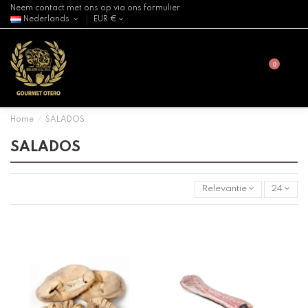
Neem contact met ons op via ons formulier
Nederlands
EUR €
0
Home
SALADOS
SALADOS
Relevantie
24