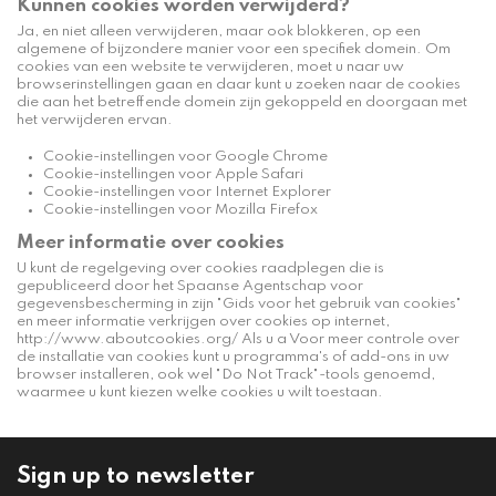
Kunnen cookies worden verwijderd?
Ja, en niet alleen verwijderen, maar ook blokkeren, op een
algemene of bijzondere manier voor een specifiek domein. Om
cookies van een website te verwijderen, moet u naar uw
browserinstellingen gaan en daar kunt u zoeken naar de cookies
die aan het betreffende domein zijn gekoppeld en doorgaan met
het verwijderen ervan.
Cookie-instellingen voor
Google Chrome
Cookie-instellingen voor
Apple Safari
Cookie-instellingen voor
Internet Explorer
Cookie-instellingen voor
Mozilla Firefox
Meer informatie over cookies
U kunt de regelgeving over cookies raadplegen die is
gepubliceerd door het Spaanse Agentschap voor
gegevensbescherming in zijn "Gids voor het gebruik van cookies"
en meer informatie verkrijgen over cookies op internet,
http://www.aboutcookies.org/
Als u a Voor meer controle over
de installatie van cookies kunt u programma's of add-ons in uw
browser installeren, ook wel "Do Not Track"-tools genoemd,
waarmee u kunt kiezen welke cookies u wilt toestaan.
Sign up to newsletter