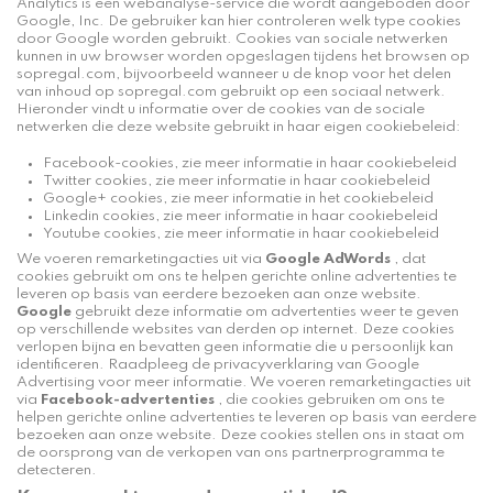
Analytics is een webanalyse-service die wordt aangeboden door
Google, Inc. De gebruiker kan
hier
controleren welk type cookies
door Google worden gebruikt. Cookies van sociale netwerken
kunnen in uw browser worden opgeslagen tijdens het browsen op
sopregal.com, bijvoorbeeld wanneer u de knop voor het delen
van inhoud op sopregal.com gebruikt op een sociaal netwerk.
Hieronder vindt u informatie over de cookies van de sociale
netwerken die deze website gebruikt in haar eigen cookiebeleid:
Facebook-cookies, zie meer informatie in haar
cookiebeleid
Twitter cookies, zie meer informatie in haar
cookiebeleid
Google+ cookies, zie meer informatie in het
cookiebeleid
Linkedin cookies, zie meer informatie in haar
cookiebeleid
Youtube cookies, zie meer informatie in haar
cookiebeleid
We voeren remarketingacties uit via
Google AdWords
, dat
cookies gebruikt om ons te helpen gerichte online advertenties te
leveren op basis van eerdere bezoeken aan onze website.
Google
gebruikt deze informatie om advertenties weer te geven
op verschillende websites van derden op internet. Deze cookies
verlopen bijna en bevatten geen informatie die u persoonlijk kan
identificeren. Raadpleeg de
privacyverklaring van Google
Advertising
voor meer informatie. We voeren remarketingacties uit
via
Facebook-advertenties
, die cookies gebruiken om ons te
helpen gerichte online advertenties te leveren op basis van eerdere
bezoeken aan onze website. Deze cookies stellen ons in staat om
de oorsprong van de verkopen van ons partnerprogramma te
detecteren.