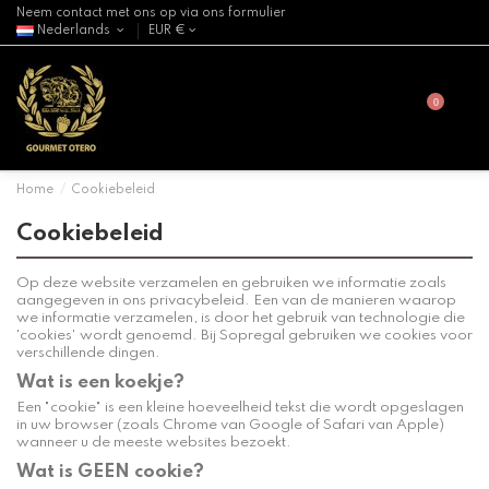
Neem contact met ons op via ons formulier
Nederlands
EUR €
0
Home
Cookiebeleid
Cookiebeleid
Op deze website verzamelen en gebruiken we informatie zoals
aangegeven in ons privacybeleid. Een van de manieren waarop
we informatie verzamelen, is door het gebruik van technologie die
'cookies' wordt genoemd. Bij Sopregal gebruiken we cookies voor
verschillende dingen.
Wat is een koekje?
Een "cookie" is een kleine hoeveelheid tekst die wordt opgeslagen
in uw browser (zoals Chrome van Google of Safari van Apple)
wanneer u de meeste websites bezoekt.
Wat is GEEN cookie?