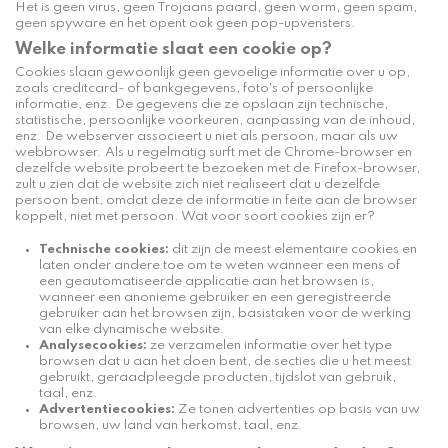
Het is geen virus, geen Trojaans paard, geen worm, geen spam,
geen spyware en het opent ook geen pop-upvensters.
Welke informatie slaat een cookie op?
Cookies slaan gewoonlijk geen gevoelige informatie over u op,
zoals creditcard- of bankgegevens, foto's of persoonlijke
informatie, enz. De gegevens die ze opslaan zijn technische,
statistische, persoonlijke voorkeuren, aanpassing van de inhoud,
enz. De webserver associeert u niet als persoon, maar als uw
webbrowser. Als u regelmatig surft met de Chrome-browser en
dezelfde website probeert te bezoeken met de Firefox-browser,
zult u zien dat de website zich niet realiseert dat u dezelfde
persoon bent, omdat deze de informatie in feite aan de browser
koppelt, niet met persoon. Wat voor soort cookies zijn er?
Technische cookies:
dit zijn de meest elementaire cookies en
laten onder andere toe om te weten wanneer een mens of
een geautomatiseerde applicatie aan het browsen is,
wanneer een anonieme gebruiker en een geregistreerde
gebruiker aan het browsen zijn, basistaken voor de werking
van elke dynamische website.
Analysecookies:
ze verzamelen informatie over het type
browsen dat u aan het doen bent, de secties die u het meest
gebruikt, geraadpleegde producten, tijdslot van gebruik,
taal, enz.
Advertentiecookies:
Ze tonen advertenties op basis van uw
browsen, uw land van herkomst, taal, enz.