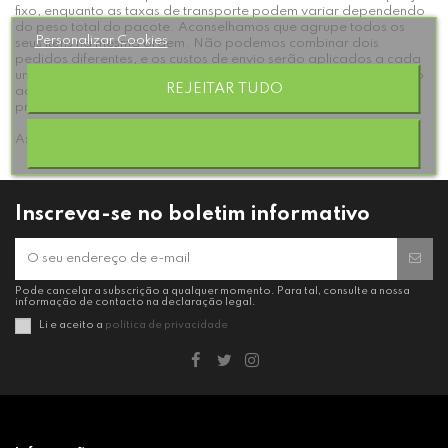
fixo, enquanto as taxas de transporte podem variar dependendo
do peso total do pacote. Aconselhamos que agrupe todos os
Personalizar Cookies
seus itens na mesma ordem. Não podemos combinar dois
pedidos diferentes, e os custos de envio serão aplicados a cada
um individualmente. Não somos responsáveis por qualquer dano
REJEITAR TUDO
ao seu pacote após o envio, mas fazemos o possível para
proteger todos os itens frágeis.
As caixas são grandes e seus itens estarão bem protegidos.
Inscreva-se no boletim informativo
Pode cancelar a subscrição a qualquer momento. Para tal, consulte a nossa
informação de contacto na declaração legal.
Li e aceito a
política de privacidade