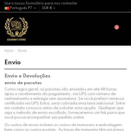
Use o nosso formulário para nos contactar
Português PT
EUR €
0
Início
Envio
Envio
Envio e Devoluções
envio de pacotes
Como regra geral, os pacotes são enviados em até 48 horas
após o recebimento do pagamento, via UPS com número de
rastreamento e entrega sem assinatura. Se você preferir remessa
certificada via UPS Extra, será cobrada uma taxa adicional. Entre
em contato conosco antes de solicitar esta opção. Qualquer que
seja o método de envio escolhido, forneceremos um link para que
você possa acompanhar seu pedido online.
Os custos de envio incluem os custos de manuseio e embalagem,
bem como os custos postais. As taxas de manuseio têm um preço