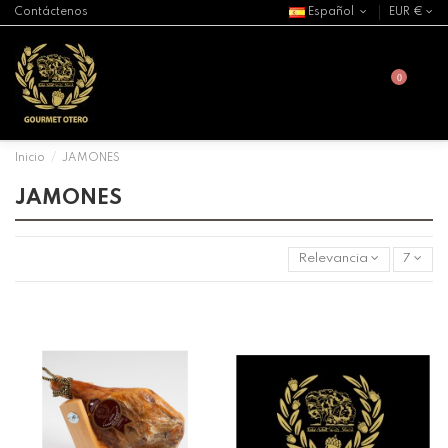
Contáctenos
Español
EUR €
0
Inicio
JAMONES
JAMONES
Relevancia
7