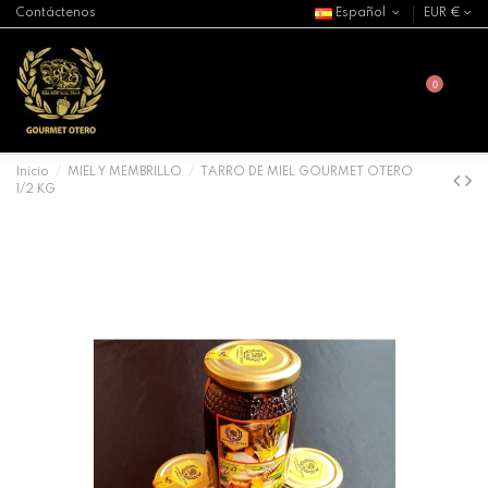
Contáctenos
Español
EUR €
0
Inicio
MIEL Y MEMBRILLO
TARRO DE MIEL GOURMET OTERO
1/2 KG