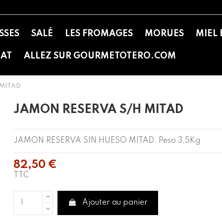
SSES
SALÉ
LES FROMAGES
MORUES
MIEL 
NAT
ALLEZ SUR GOURMETOTERO.COM
 MITAD
JAMON RESERVA S/H MITAD
JAMON RESERVA SIN HUESO MITAD. Peso 3,5Kg
82,50 €
TTC
Ajouter au panier