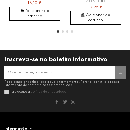
TIZON DULCE
16,10 €
10,25 €
Adicionar ao
Adicionar ao
carrinho
carrinho
Inscreva-se no boletim informativo
Pode cancelar a subscrição a qualquer momento. Para tal, consulte a nossa
informação de contacto na declaração legal.
Li e aceito a
política de privacidade
Informação