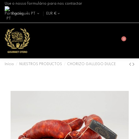
Use o nosso formulário para nos contactar
Português PT
EUR €
0
Início
NUESTROS PRODUCTOS
CHORIZO GALLEGO DULCE