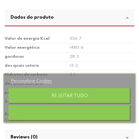
Dados do produto
Valor de energia Kcal
356.7
Valor energético
1480.6
gorduras
28.3
dos quais satura
13.2
Hidratos de carbono
2.1
Personalizar Cookies
dos quais açúcares
proteínas
23.4
REJEITAR TUDO
Sal
2.3
Referência
252
Condição
Novo
Reviews (0)