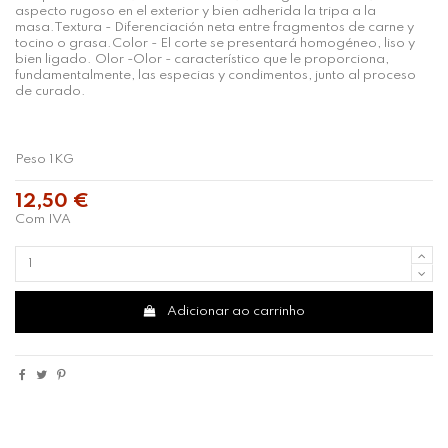
aspecto rugoso en el exterior y bien adherida la tripa a la
masa.Textura - Diferenciación neta entre fragmentos de carne y
tocino o grasa.Color - El corte se presentará homogéneo, liso y
bien ligado. Olor -Olor - característico que le proporciona,
fundamentalmente, las especias y condimentos, junto al proceso
de curado.
Peso 1KG
12,50 €
Com IVA
Adicionar ao carrinho