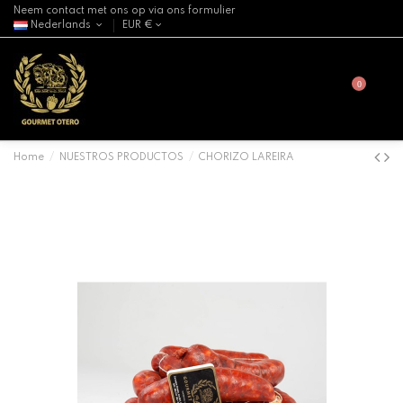
Neem contact met ons op via ons formulier
Nederlands
EUR €
0
Home
NUESTROS PRODUCTOS
CHORIZO LAREIRA