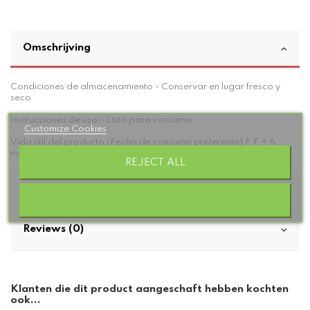
Omschrijving
Condiciones de almacenamiento - Conservar en lugar fresco y
seco
Instrucciones de uso - Listo para consumo
Customize Cookies
Vida útil del producto (Fecha de consumo preferente) F.F + 6
meses
REJECT ALL
Productdetails
Reviews (0)
Klanten die dit product aangeschaft hebben kochten
ook...