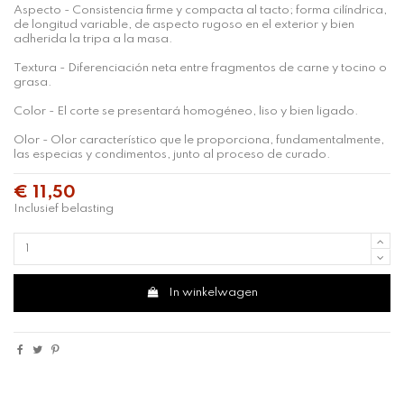
Aspecto - Consistencia firme y compacta al tacto; forma cilíndrica,
de longitud variable, de aspecto rugoso en el exterior y bien
adherida la tripa a la masa.
Textura - Diferenciación neta entre fragmentos de carne y tocino o
grasa.
Color - El corte se presentará homogéneo, liso y bien ligado.
Olor - Olor característico que le proporciona, fundamentalmente,
las especias y condimentos, junto al proceso de curado.
€ 11,50
Inclusief belasting
In winkelwagen