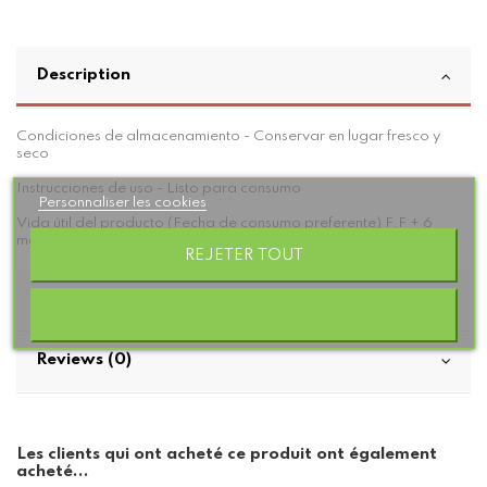
Description
Condiciones de almacenamiento - Conservar en lugar fresco y
seco
Instrucciones de uso - Listo para consumo
Personnaliser les cookies
Vida útil del producto (Fecha de consumo preferente) F.F + 6
meses
REJETER TOUT
Détails du produit
Reviews (0)
Les clients qui ont acheté ce produit ont également
acheté...