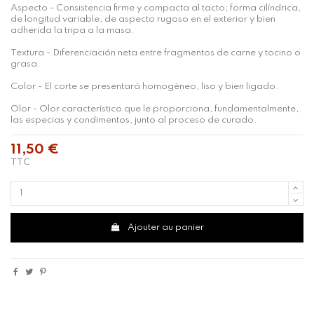
Aspecto - Consistencia firme y compacta al tacto; forma cilíndrica,
de longitud variable, de aspecto rugoso en el exterior y bien
adherida la tripa a la masa.
Textura - Diferenciación neta entre fragmentos de carne y tocino o
grasa.
Color - El corte se presentará homogéneo, liso y bien ligado.
Olor - Olor característico que le proporciona, fundamentalmente,
las especias y condimentos, junto al proceso de curado.
11,50 €
TTC
Ajouter au panier