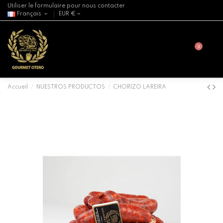
Utiliser le formulaire pour nous contacter
Français
EUR €
0
Accueil
NUESTROS PRODUCTOS
CHORIZO LAREIRA